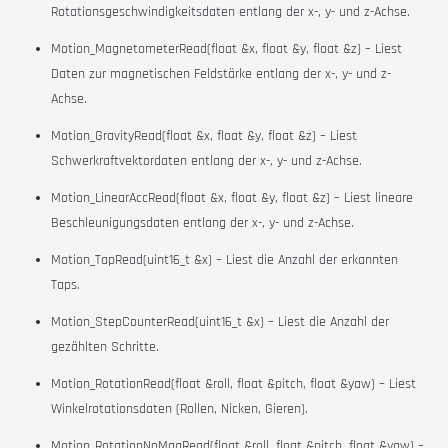
Rotationsgeschwindigkeitsdaten entlang der x-, y- und z-Achse.
Motion_MagnetometerRead(float &x, float &y, float &z) – Liest
Daten zur magnetischen Feldstärke entlang der x-, y- und z-
Achse.
Motion_GravityRead(float &x, float &y, float &z) – Liest
Schwerkraftvektordaten entlang der x-, y- und z-Achse.
Motion_LinearAccRead(float &x, float &y, float &z) – Liest lineare
Beschleunigungsdaten entlang der x-, y- und z-Achse.
Motion_TapRead(uint16_t &x) – Liest die Anzahl der erkannten
Taps.
Motion_StepCounterRead(uint16_t &x) – Liest die Anzahl der
gezählten Schritte.
Motion_RotationRead(float &roll, float &pitch, float &yaw) – Liest
Winkelrotationsdaten (Rollen, Nicken, Gieren).
Motion_RotationNoMagRead(float &roll, float &pitch, float &yaw) –