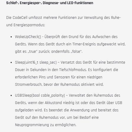
Schlaf-, Energiespar-, Diagnose- und LED-Funktionen
Die
CodeCell
umfasst mehrere Funktionen zur Verwaltung des Ruhe-
und Energiesparmodus:
WakeUpCheck() - Überprüft den Grund für das Aufwachen des
Geräts. Wenn das Gerät durch ein Timer-Ereignis aufgeweckt wird,
gibt es „true“ zurück; andernfalls „false“.
Sleep(uint16_t sleep_sec) – Versetzt das Gerät für eine bestimmte
Dauer in Sekunden in den Tiefschlafmodus. Es konfiguriert die
erforderlichen Pins und Sensoren für einen niedrigen
Stromverbrauch, bevor der Ruhemodus aktiviert wird.
USBSleep(bool cable_polarity) – Verwaltet den Ruhemodus des
Geräts, wenn der Akkustand niedrig ist oder das Gerät über USB
aufgeladen wird. Es beendet die Anwendung und bereitet das
Gerät auf den Ruhemodus vor, um bei Bedarf eine
Neuprogrammierung zu ermöglichen.