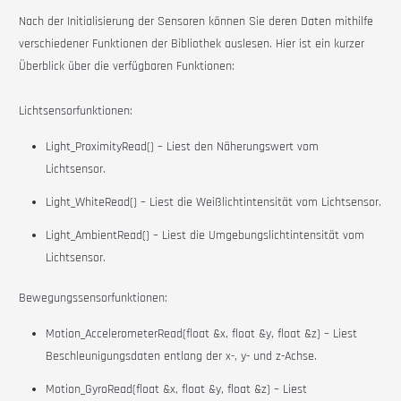
Nach der Initialisierung der Sensoren können Sie deren Daten mithilfe
verschiedener Funktionen der Bibliothek auslesen. Hier ist ein kurzer
Überblick über die verfügbaren Funktionen:
Lichtsensorfunktionen:
Light_ProximityRead() – Liest den Näherungswert vom
Lichtsensor.
Light_WhiteRead() – Liest die Weißlichtintensität vom Lichtsensor.
Light_AmbientRead() – Liest die Umgebungslichtintensität vom
Lichtsensor.
Bewegungssensorfunktionen:
Motion_AccelerometerRead(float &x, float &y, float &z) – Liest
Beschleunigungsdaten entlang der x-, y- und z-Achse.
Motion_GyroRead(float &x, float &y, float &z) – Liest