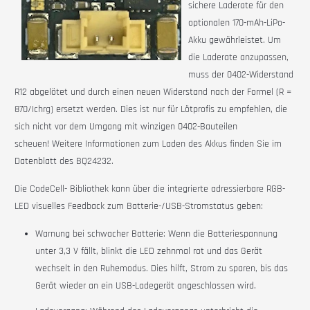
sichere Laderate für den
optionalen 170-mAh-LiPo-
Akku gewährleistet. Um
die Laderate anzupassen,
muss der 0402-Widerstand
R12 abgelötet und durch einen neuen Widerstand nach der Formel (R =
870/Ichrg) ersetzt werden. Dies ist nur für Lötprofis zu empfehlen, die
sich nicht vor dem Umgang mit winzigen 0402-Bauteilen
scheuen!
Weitere Informationen zum Laden des Akkus finden Sie im
Datenblatt des BQ24232.
Die
CodeCell-
Bibliothek kann über die integrierte adressierbare RGB-
LED visuelles Feedback zum Batterie-/USB-Stromstatus geben:
Warnung bei schwacher Batterie: Wenn die Batteriespannung
unter 3,3 V fällt, blinkt die LED zehnmal rot und das Gerät
wechselt in den Ruhemodus. Dies hilft, Strom zu sparen, bis das
Gerät wieder an ein USB-Ladegerät angeschlossen wird.