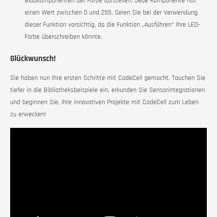
Blaukomponenten der Farbe darstellen. Jede Komponente hat
einen Wert zwischen 0 und 255. Seien Sie bei der Verwendung
dieser Funktion vorsichtig, da die Funktion „Ausführen“ Ihre LED-
Farbe überschreiben könnte.
Glückwunsch!
Sie haben nun Ihre ersten Schritte mit
CodeCell
gemacht. Tauchen Sie
tiefer in die Bibliotheksbeispiele ein, erkunden Sie Sensorintegrationen
und beginnen Sie, Ihre innovativen Projekte mit
CodeCell
zum Leben
zu erwecken!