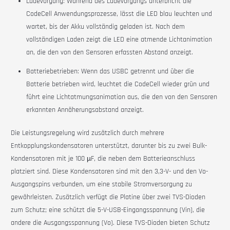
Ladevorgang: Während des Ladevorgangs unterbricht die
CodeCell
Anwendungsprozesse, lässt die LED blau leuchten und
wartet, bis der Akku vollständig geladen ist. Nach dem
vollständigen Laden zeigt die LED eine atmende Lichtanimation
an, die den von den Sensoren erfassten Abstand anzeigt.
Batteriebetrieben: Wenn das USBC getrennt und über die
Batterie betrieben wird, leuchtet die
CodeCell
wieder grün
und
führt eine Lichtatmungsanimation aus, die den von den Sensoren
erkannten Annäherungsabstand anzeigt.
Die Leistungsregelung wird zusätzlich durch mehrere
Entkopplungskondensatoren unterstützt, darunter bis zu zwei Bulk-
Kondensatoren mit je 100 µF, die neben dem Batterieanschluss
platziert sind. Diese Kondensatoren sind mit den 3,3-V- und den Vo-
Ausgangspins verbunden, um eine stabile Stromversorgung zu
gewährleisten. Zusätzlich verfügt die Platine über zwei TVS-Dioden
zum Schutz; eine schützt die 5-V-USB-Eingangsspannung (Vin), die
andere die Ausgangsspannung (Vo). Diese TVS-Dioden bieten Schutz