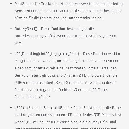
PrintSensors() - Druckt die aktuellen Messwerte aller initialisierten
Sensoren auf den seriellen Monitor. Diese Funktion ist besonders
nützlich für die Fehlersuche und Datenprotokollierung.
BatteryRead() – Diese Funktion liest und gibt die
Batteriespannung zurück, wenn der USB-C-Anschluss getrennt
wird.
LED_Breathing(uint32_t rgb_color_24bit) – Diese Funktion wird im
Run()-Handler verwendet, um die integrierte LED zu steuern und
einen Atmungseffekt mit einer bestimmten Farbe zu erzeugen.
Der Parameter „rgb_color_24bit“ ist ein 24-Bit-Farbwert, der die
RGB-Farbe repräsentiert.
Seien Sie bei der Verwendung dieser
Funktion vorsichtig, da die Funktion „Run“ Ihre LED-Farbe
überschreiben könnte.
LED(uint8_t r, uint8_t g, uint8_t b) – Diese Funktion legt die Farbe
der integrierten adressierbaren LED mithilfe des RGB-Modells fest,
wobei „r“, „g“ und „b“ 8-Bit-Werte sind, die die Rot-, Grün- und