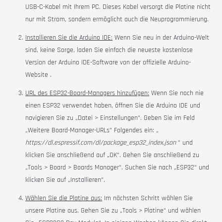
USB-C-Kabel mit Ihrem PC. Dieses Kabel versorgt die Platine nicht
nur mit Strom, sondern ermöglicht auch die Neuprogrammierung.
Installieren Sie die Arduino IDE:
Wenn Sie neu in der Arduino-Welt
sind, keine Sorge, laden Sie einfach die neueste kostenlose
Version der Arduino IDE-Software von der
offizielle Arduino-
Website
.
URL des ESP32-Board-Managers hinzufügen:
Wenn Sie noch nie
einen ESP32 verwendet haben, öffnen Sie die Arduino IDE und
navigieren Sie zu „Datei > Einstellungen“. Geben Sie im Feld
„Weitere Board-Manager-URLs“ Folgendes ein: „
https://dl.espressif.com/dl/package_esp32_index.json
“ und
klicken Sie anschließend auf „OK“. Gehen Sie anschließend zu
„Tools > Board > Boards Manager“. Suchen Sie nach „ESP32“ und
klicken Sie auf „Installieren“.
Wählen Sie die Platine aus:
Im nächsten Schritt wählen Sie
unsere Platine aus. Gehen Sie zu „Tools > Platine“ und wählen