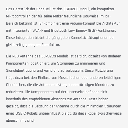
Das Herzstück der
CodeCell
ist das ESP32C3-Modul, ein kompakter
Mikrocontroller, der für seine Maker-freundliche Bauweise im IoT-
Bereich bekannt ist. Er kombiniert eine Arduino-kompatible Architektur
mit integrierten WLAN- und Bluetooth Low Energy (BLE)-Funktionen.
Diese Integration bietet die gängigsten Konnektivitätsoptionen bei
gleichzeitig geringem Formfaktor.
Die PCB-Antenne des ESP32C3-Moduls ist seitlich, abseits von anderen
Komponenten, positioniert, um Störungen zu minimieren und
Signalübertragung und -empfang zu verbessern. Diese Platzierung
trägt dazu bei, den Einfluss von Masseflächen oder anderen leitfähigen
Oberflächen, die die Antennenleistung beeinträchtigen könnten, zu
reduzieren. Die Komponenten auf der Unterseite befinden sich
innerhalb des empfohlenen Abstands zur Antenne. Tests haben
gezeigt, dass die Leistung der Antenne durch die minimalen Störungen
eines USB-C-Kabels unbeeinflusst bleibt, da diese Kabel typischerweise
abgeschirmt sind.