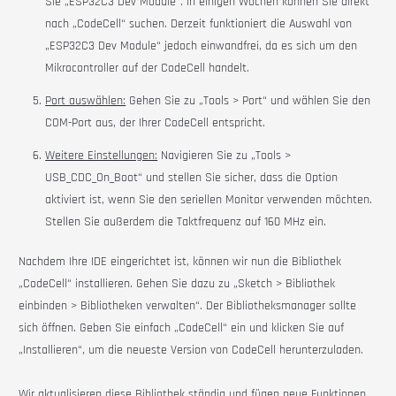
Sie „ESP32C3 Dev Module“. In einigen Wochen können Sie direkt
nach „CodeCell“ suchen. Derzeit funktioniert die Auswahl von
„ESP32C3 Dev Module“ jedoch einwandfrei, da es sich um den
Mikrocontroller auf der
CodeCell
handelt.
Port auswählen:
Gehen Sie zu „Tools > Port“ und wählen Sie den
COM-Port aus, der Ihrer
CodeCell
entspricht.
Weitere Einstellungen:
Navigieren Sie zu „Tools >
USB_CDC_On_Boot“ und stellen Sie sicher, dass die Option
aktiviert ist, wenn Sie den seriellen Monitor verwenden möchten.
Stellen Sie außerdem die Taktfrequenz auf 160 MHz ein.
Nachdem Ihre IDE eingerichtet ist, können wir nun die Bibliothek
„CodeCell“ installieren. Gehen Sie dazu zu „Sketch > Bibliothek
einbinden > Bibliotheken verwalten“. Der Bibliotheksmanager sollte
sich öffnen. Geben Sie einfach „CodeCell“ ein und klicken Sie auf
„Installieren“, um die neueste Version von
CodeCell
herunterzuladen.
Wir aktualisieren diese Bibliothek ständig und fügen neue Funktionen