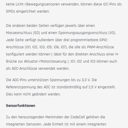
keine Licht-/Bewegungssensoren verwenden, können diese I2C-Pins als
GPIOs eingerichtet werden.
Die anderen beiden Seiten verfügen jeweils über einen
Masseanschluss (GD) und einen Spannungsausgangsanschluss (VO).
Jede Seite verfügt außerdem über drei programmierbare GPIO-
Anschlüsse (IO1, IO2, IO3, IO5, IO6, IO7), die alle als PWM-Anschlüsse
konfiguriert werden können (
ideal für den direkten Anschluss einer H-
Brücke zur Aktuator-/Motorsteuerung
). IO1, IO2 und IO3 können auch
als ADC-Anschlüsse verwendet werden.
Die ADC-Pins unterstützen Spannungen bis zu 3,3 V. Die
Referenzspannung des ADC ist standardmäßig auf 2,5 V eingestellt.
Dies kann nicht geändert werden.
Sensorfunktionen
Zu den herausragenden Merkmalen der
CodeCell
gehören die
integrierten Sensoren. Jede Einheit ist mit einem integrierten