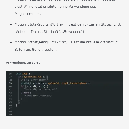
Liest Winkelrotationsdaten ohne Verwendung des
Magnetometers.
Motion_StateRead(uint16_t &x) – Liest den aktuellen Status (z. B.
„Auf dem Tisch“, „Stationär“, „Bewegung“).
Motion_ActivityRead(uint16_t &x) – Liest die aktuelle Aktivität (z.
B. Fahren, Gehen, Laufen).
Anwendungsbeispiel: