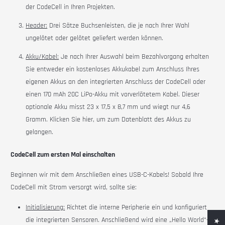
der
CodeCell
in Ihren Projekten.
Header:
Drei Sätze Buchsenleisten, die je nach Ihrer Wahl
ungelötet oder gelötet geliefert werden können.
Akku/Kabel:
Je nach Ihrer Auswahl beim Bezahlvorgang erhalten
Sie entweder ein kostenloses Akkukabel zum Anschluss Ihres
eigenen Akkus an den integrierten Anschluss der
CodeCell
oder
einen 170 mAh 20C LiPo-Akku mit vorverlötetem Kabel. Dieser
optionale Akku misst 23 x 17,5 x 8,7 mm und wiegt nur 4,6
Gramm.
Klicken Sie hier, um zum Datenblatt des Akkus zu
gelangen.
CodeCell zum ersten Mal einschalten
Beginnen wir mit dem Anschließen eines USB-C-Kabels! Sobald Ihre
CodeCell
mit Strom versorgt wird, sollte sie:
Initialisierung:
Richtet die interne Peripherie ein und konfiguriert
die integrierten Sensoren. Anschließend wird eine „Hello World“-