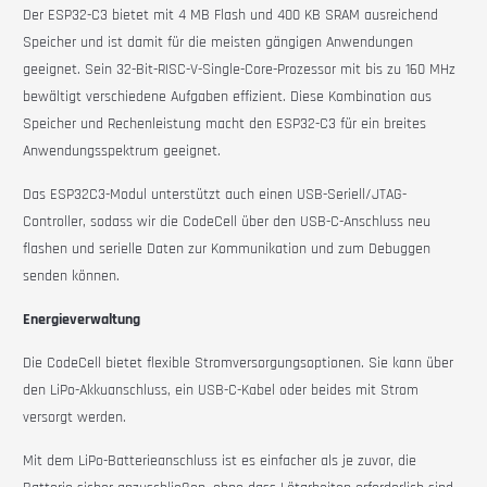
Der ESP32-C3 bietet mit 4 MB Flash und 400 KB SRAM ausreichend
Speicher und ist damit für die meisten gängigen Anwendungen
geeignet. Sein 32-Bit-RISC-V-Single-Core-Prozessor mit bis zu 160 MHz
bewältigt verschiedene Aufgaben effizient. Diese Kombination aus
Speicher und Rechenleistung macht den ESP32-C3 für ein breites
Anwendungsspektrum geeignet.
Das ESP32C3-Modul unterstützt auch einen USB-Seriell/JTAG-
Controller, sodass wir die CodeCell über den USB-C-Anschluss neu
flashen und serielle Daten zur Kommunikation und zum Debuggen
senden können.
Energieverwaltung
Die
CodeCell
bietet flexible Stromversorgungsoptionen. Sie kann über
den LiPo-Akkuanschluss, ein USB-C-Kabel oder beides mit Strom
versorgt werden.
Mit dem LiPo-Batterieanschluss ist es einfacher als je zuvor, die