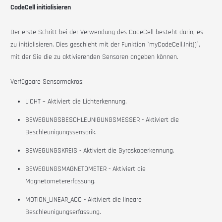
CodeCell initialisieren
Der erste Schritt bei der Verwendung des
CodeCell
besteht darin, es
zu initialisieren. Dies geschieht mit der Funktion `myCodeCell.Init()`,
mit der Sie die zu aktivierenden Sensoren angeben können.
Verfügbare Sensormakros:
LICHT – Aktiviert die Lichterkennung.
BEWEGUNGSBESCHLEUNIGUNGSMESSER
-
Aktiviert die
Beschleunigungssensorik.
BEWEGUNGSKREIS
-
Aktiviert die Gyroskoperkennung.
BEWEGUNGSMAGNETOMETER
-
Aktiviert die
Magnetometererfassung.
MOTION_LINEAR_ACC
-
Aktiviert die lineare
Beschleunigungserfassung.