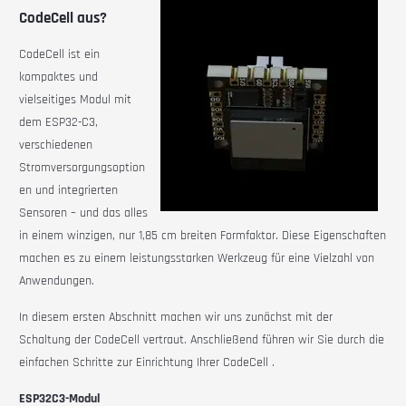
CodeCell aus?
CodeCell
ist ein
kompaktes und
vielseitiges Modul mit
dem ESP32-C3,
verschiedenen
Stromversorgungsoption
en und integrierten
Sensoren – und das alles
in einem winzigen, nur 1,85 cm breiten Formfaktor. Diese Eigenschaften
machen es zu einem leistungsstarken Werkzeug für eine Vielzahl von
Anwendungen.
In diesem ersten Abschnitt machen wir uns zunächst mit der
Schaltung der
CodeCell
vertraut. Anschließend führen wir Sie durch die
einfachen Schritte zur Einrichtung Ihrer
CodeCell
.
ESP32C3-Modul