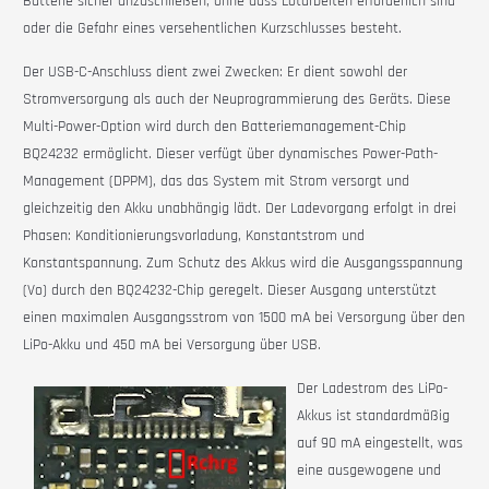
Batterie sicher anzuschließen, ohne dass Lötarbeiten erforderlich sind
oder die Gefahr eines versehentlichen Kurzschlusses besteht.
Der USB-C-Anschluss dient zwei Zwecken: Er dient sowohl der
Stromversorgung als auch der Neuprogrammierung des Geräts. Diese
Multi-Power-Option wird durch den Batteriemanagement-Chip
BQ24232 ermöglicht. Dieser verfügt über dynamisches Power-Path-
Management (DPPM), das das System mit Strom versorgt und
gleichzeitig den Akku unabhängig lädt. Der Ladevorgang erfolgt in drei
Phasen: Konditionierungsvorladung, Konstantstrom und
Konstantspannung. Zum Schutz des Akkus wird die Ausgangsspannung
(Vo) durch den
BQ24232-Chip geregelt. Dieser Ausgang
unterstützt
einen maximalen Ausgangsstrom von 1500 mA bei Versorgung über den
LiPo-Akku und 450 mA bei Versorgung über USB.
Der Ladestrom des LiPo-
Akkus ist standardmäßig
auf 90 mA eingestellt, was
eine ausgewogene und