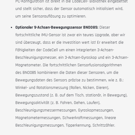
I²C-Konfiguration ist direkt in die
CodeCell-
Bibliothek eingebettet
und stellt sicher, dass der Sensor automatisch initialisiert wird,
um seine Sensorauflösung zu optimieren.
Optionaler 9-Achsen-Bewegungssensor BNO085:
Dieser
fortschrittliche IMU-Sensor ist zwar ein teures Upgrade, aber wir
sind überzeugt, dass er die Investition wert ist! Er erweitert die
Fähigkeiten der
CodeCell
um einen integrierten 3-Achsen-
Beschleunigungsmesser, ein 3-Achsen-Gyroskop und ein 3-Achsen-
Magnetometer. Die fortschrittlichen Sensorfusionsalgorithmen
des BNO085 kombinieren die Daten dieser Sensoren, um die
Bewegungsdaten des Sensors präzise zu bestimmen, wie z. B.:
Winkel- und Rotationsmessung (Rollen, Nicken, Gieren),
Bewegungszustand (z. B. auf dem Tisch, stationär, in Bewegung),
Bewegungsaktivität (z. B. Fahren, Gehen, Laufen),
Beschleunigungsmessermessungen, Gyroskopmessungen,
Magnetometermessungen, Schwerkraftmessungen, lineare
Beschleunigungsmessungen, Tipperkennung, Schrittzähler.