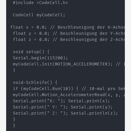
#include <CodeCell.h>

float x = 0.0; // Beschleunigung der X-Achse

 float y = 0.0; // Beschleunigung der Y-Achse

 float z = 0.0; // Beschleunigung der Z-Achse

 void setup() {

 Serial.begin(115200);

 myCodeCell.Init(MOTION_ACCELEROMETER); // Ini
 }

 void-Schleife() {

 if (myCodeCell.Run(10)) { // 10-mal pro Sekun
 myCodeCell.Motion_AccelerometerRead(x, y, z);
 Serial.print("X: "); Serial.print(x);

 Serial.print(" Y: "); Serial.print(y);

 Serial.print(" Z: "); Serial.println(z);

 }
