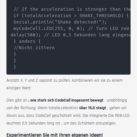
 // If the acceleration is stronger than the t
 if (totalAcceleration > SHAKE_THRESHOLD) {

 Serial.println("Shake detected!");

 myCodeCell.LED(255, 0, 0); // Turn LED red
delay(500); // LED 0,5 Sekunden lang eingescha
 } anders {

 //Nicht zittern

 }

 }

Anstatt X, Y und Z separat zu prüfen, kombinieren wir sie zu einem
einzigen Wert:
Dies gibt an
, wie stark sich CodeCell insgesamt bewegt
, unabhängig
von der Richtung. Wenn
totalAcceleration
über 15,0 steigt
, gehen wir
davon aus, dass CodeCell geschüttelt wird.
Die integrierte
Die RGB-LED
leuchtet
0,5 Sekunden
lang
rot
, um das Schütteln anzuzeigen.
Experimentieren Sie mit Ihren eigenen Ideen!