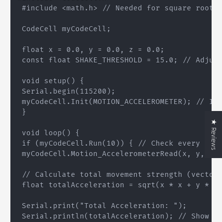
 #include <math.h> // Needed for square root c
 CodeCell myCodeCell;

 float x = 0.0, y = 0.0, z = 0.0;

 const float SHAKE_THRESHOLD = 15.0; // Adjust
 void setup() {

 Serial.begin(115200);

 myCodeCell.Init(MOTION_ACCELEROMETER); // Ini
 }

★ Reviews
 void loop() {

 if (myCodeCell.Run(10)) { // Check every 100m
 myCodeCell.Motion_AccelerometerRead(x, y, z);
 // Calculate total movement strength (vector 
 float totalAcceleration = sqrt(x * x + y * y 
 Serial.print("Total Acceleration: ");

 Serial.println(totalAcceleration); // Show ac