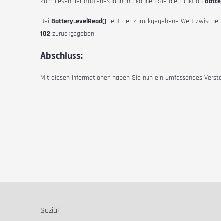
Zum Lesen der Batteriespannung können Sie die Funktion
Batte
Bei
BatteryLevelRead()
liegt der zurückgegebene Wert zwische
102
zurückgegeben.
Abschluss:
Mit diesen Informationen haben Sie nun ein umfassendes Verstä
Sozial