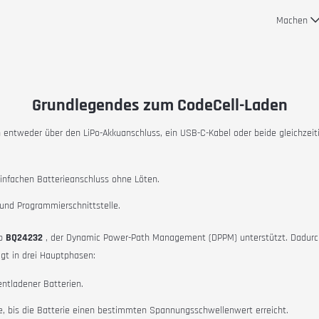
Machen
Grundlegendes zum CodeCell-Laden
 entweder über den LiPo-Akkuanschluss, ein USB-C-Kabel oder beide gleichzeit
einfachen Batterieanschluss ohne Löten.
und Programmierschnittstelle.
ip
BQ24232
, der Dynamic Power-Path Management (DPPM) unterstützt. Dadurch
lgt in drei Hauptphasen:
entladener Batterien.
te, bis die Batterie einen bestimmten Spannungsschwellenwert erreicht.