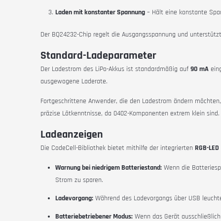
Laden mit konstanter Spannung
– Hält eine konstante Spa
Der BQ24232-Chip regelt die Ausgangsspannung und unterstütz
Standard-Ladeparameter
Der Ladestrom des LiPo-Akkus ist standardmäßig auf
90 mA
eing
ausgewogene Laderate.
Fortgeschrittene Anwender, die den Ladestrom ändern möchten, 
präzise Lötkenntnisse, da 0402-Komponenten extrem klein sind.
Ladeanzeigen
Die CodeCell-Bibliothek bietet mithilfe der integrierten
RGB-LED
Warnung bei niedrigem Batteriestand:
Wenn die Batteriespa
Strom zu sparen.
Ladevorgang:
Während des Ladevorgangs über USB leuchtet 
Batteriebetriebener Modus:
Wenn das Gerät ausschließlich 