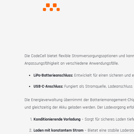
Die CodeCell bietet flexible Stromversorgungsoptionen und kann
Anpassungsfähigkeit an verschiedene Anwendungsfälle.
LiPo-Batterieanschluss:
Entwickelt für einen sicheren und 
USB-C-Anschluss:
Fungiert als Stromquelle, Ladeanschluss 
Die Energieverwaltung übernimmt der Batteriemanagement-Ch
und gleichzeitig der Akku geladen werden. Der Ladevorgang erfo
Konditionierende Vorladung
– Sorgt für sicheres Laden tief
Laden mit konstantem Strom
– Bietet eine stabile Ladera