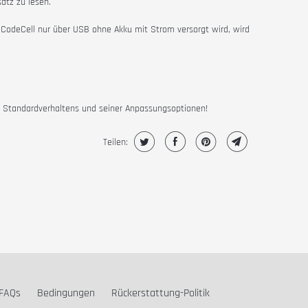
atz zu lesen.
odeCell nur über USB ohne Akku mit Strom versorgt wird, wird
s Standardverhaltens und seiner Anpassungsoptionen!
Teilen:
FAQs
Bedingungen
Rückerstattung-Politik