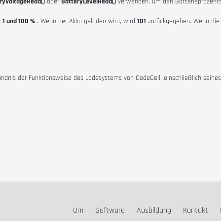
ryVoltageRead()
oder
BatteryLevelRead()
verwenden, um den Batterieprozents
n
1 und 100 %
. Wenn der Akku geladen wird, wird
101
zurückgegeben. Wenn die C
ndnis der Funktionsweise des Ladesystems von CodeCell, einschließlich seine
Um
Software
Ausbildung
Kontakt