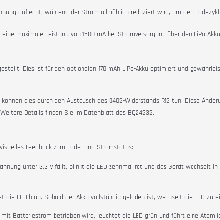
nnung aufrecht, während der Strom allmählich reduziert wird, um den Ladezykl
t eine maximale Leistung von 1500 mA bei Stromversorgung über den LiPo-Akk
estellt. Dies ist für den optionalen 170 mAh LiPo-Akku optimiert und gewährlei
können dies durch den Austausch des 0402-Widerstands R12 tun. Diese Änderu
 Weitere Details finden Sie im Datenblatt des BQ24232.
visuelles Feedback zum Lade- und Stromstatus:
nnung unter 3,3 V fällt, blinkt die LED zehnmal rot und das Gerät wechselt 
die LED blau. Sobald der Akku vollständig geladen ist, wechselt die LED zu e
mit Batteriestrom betrieben wird, leuchtet die LED grün und führt eine Atemli