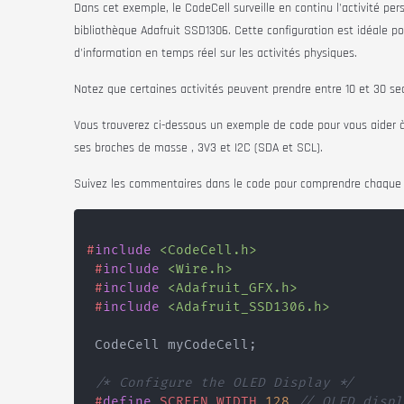
Dans cet exemple, le
CodeCell
surveille en continu l'activité pe
bibliothèque Adafruit SSD1306. Cette configuration est idéale pou
d'information en temps réel sur les activités physiques.
Notez que certaines activités peuvent prendre entre 10 et 30 s
Vous trouverez ci-dessous un exemple de code pour vous aider 
ses broches de
masse
, 3V3 et I2C (SDA et SCL).
Suivez les commentaires dans le code pour comprendre chaque
#
include
<CodeCell.h>
#
include
<Wire.h>
#
include
<Adafruit_GFX.h>
#
include
<Adafruit_SSD1306.h>
 CodeCell myCodeCell
;
/* Configure the OLED Display */
#
define
SCREEN_WIDTH
128
// OLED displ