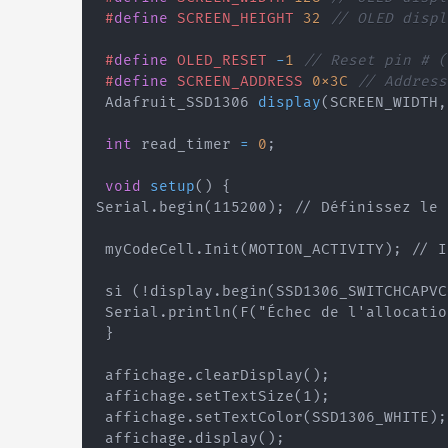
#
define
SCREEN_HEIGHT
32
// OLED displ
#
define
OLED_RESET
-
1
// Reset pin # (
#
define
SCREEN_ADDRESS
0x3C
// Address
 Adafruit_SSD1306 
display
(
SCREEN_WIDTH
,
int
 read_timer 
=
0
;
void
setup
(
)
{
Serial.begin(115200); // Définissez le 
 myCodeCell.Init(MOTION_ACTIVITY); // I
 si (!display.begin(SSD1306_SWITCHCAPVC
 Serial.println(F("Échec de l'allocatio
 }

 affichage.clearDisplay();

 affichage.setTextSize(1);

 affichage.setTextColor(SSD1306_WHITE);

 affichage.display();
