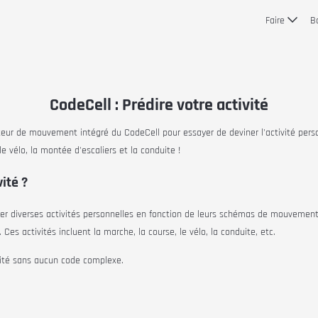
Faire
B
CodeCell : Prédire votre activité
apteur de mouvement intégré du
CodeCell
pour essayer de deviner l'activité perso
e vélo, la montée d'escaliers et la conduite !
ité ?
er diverses activités personnelles en fonction de leurs schémas de mouvement.
es activités incluent la marche, la course, le vélo, la conduite, etc.
vité sans aucun code complexe.