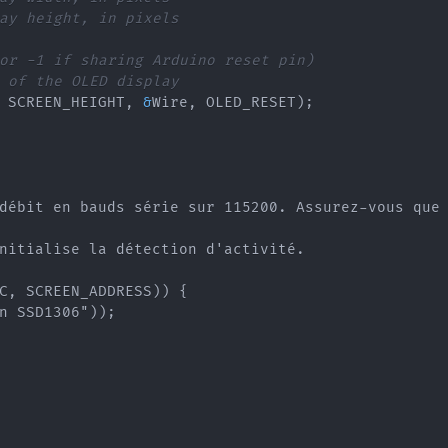
ay height, in pixels
or -1 if sharing Arduino reset pin)
 of the OLED display
 SCREEN_HEIGHT
,
&
Wire
,
 OLED_RESET
)
;
débit en bauds série sur 115200. Assurez-vous que 
nitialise la détection d'activité.

C, SCREEN_ADDRESS)) {

n SSD1306"));
