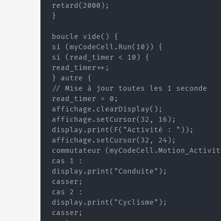
 retard(2000);

 }

 boucle vide() {

 si (myCodeCell.Run(10)) {

 si (read_timer < 10) {

 read_timer++;

 } autre {

 // Mise à jour toutes les 1 seconde

 read_timer = 0;

 affichage.clearDisplay();

 affichage.setCursor(32, 16);

 display.print(F("Activité : "));

 affichage.setCursor(32, 24);

 commutateur (myCodeCell.Motion_Activit
 cas 1 :

 display.print("Conduite");

 casser;

 cas 2 :

 display.print("Cyclisme");

 casser; 
