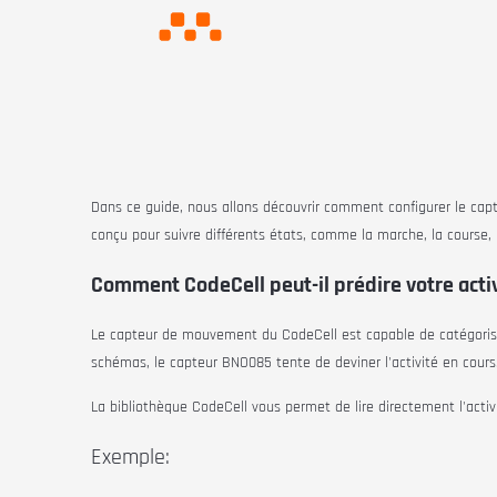
Dans ce guide, nous allons découvrir comment configurer le c
conçu pour suivre différents états, comme la marche, la course, l
Comment CodeCell peut-il prédire votre activ
Le capteur de mouvement du
CodeCell
est capable de catégoris
schémas, le capteur BNO085 tente de deviner l'activité en cours. C
La bibliothèque
CodeCell
vous permet de lire directement l'acti
Exemple: