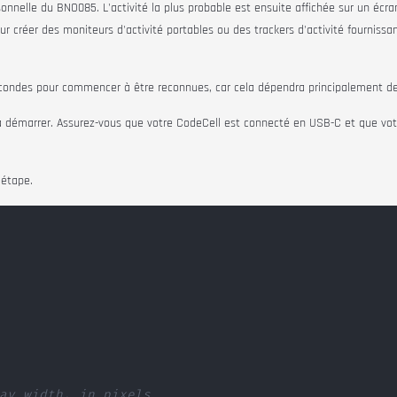
rsonnelle du BNO085. L'activité la plus probable est ensuite affichée sur un écr
r créer des moniteurs d'activité portables ou des trackers d'activité fournissa
econdes pour commencer à être reconnues, car cela dépendra principalement de
à démarrer. Assurez-vous que votre
CodeCell
est connecté en USB-C et que votre
 étape.
ay width, in pixels