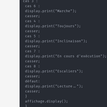
cas 3 :

 cas 6 :

 display.print("Marche");

 casser;

 cas 4 :

 display.print("Toujours");

 casser;

 cas 5 :

 display.print("Inclinaison");

 casser;

 cas 7 :

 display.print("En cours d'exécution");

 casser;

 cas 8 :

 display.print("Escaliers");

 casser;

 défaut:

 display.print("Lecture..");

 casser;

 }

 affichage.display();

 }
