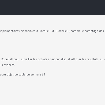
pplémentaires disponibles à l'intérieur du
CodeCell
, comme le comptage des pa
u
CodeCell
pour surveiller les activités personnelles et afficher les résultats s
lus avancés.
opre objet portable personnalisé !