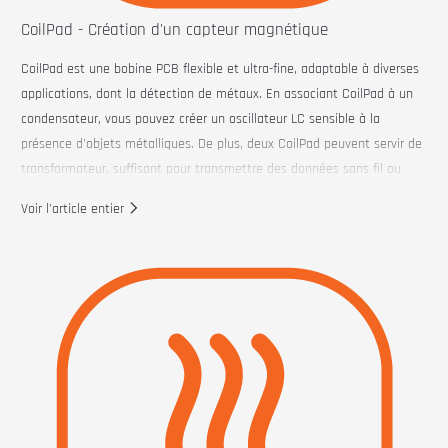
CoilPad - Création d'un capteur magnétique
CoilPad est une bobine PCB flexible et ultra-fine, adaptable à diverses
applications, dont la détection de métaux. En associant CoilPad à un
condensateur, vous pouvez créer un oscillateur LC sensible à la
présence d'objets métalliques. De plus, deux CoilPad peuvent servir de
transformateur, suffisant pour transmettre des données sans fil ou
même alimenter une LED sans fil !
Voir l'article entier
Comment ça marche
Lorsq
u'un
conde
nsate
ur est
placé
en