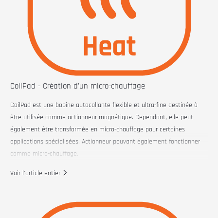
parall
èle
avec
CoilPa
d, il
forme
un
CoilPad - Création d'un micro-chauffage
Circui
t LC (circuit inductance-condensateur). Lorsqu'il est alimenté à sa
CoilPad est une bobine autocollante flexible et ultra-fine destinée à
fréquence de résonance, ce circuit oscille. L'approche d'un objet
être utilisée comme actionneur magnétique. Cependant, elle peut
métallique perturbe le champ, modifiant ainsi la fréquence du circuit.
également être transformée en micro-chauffage pour certaines
Ce changement est détectable, permettant à CoilPad de fonctionner
applications spécialisées. Actionneur pouvant également fonctionner
comme un simple détecteur de métaux.
comme micro-chauffage.
Configuration de l'oscillateur LC pour la détection de
En ajustant
Voir l'article entier
métaux
la forme
Pour transformer CoilPad en détecteur de métaux, vous avez besoin de
d'onde PWM,
:
vous pouvez