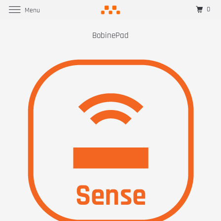
0
Menu
BobinePad