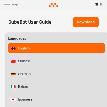
0
Menu
CubeBot User Guide
Download
Languages
English
Chinese
German
Italian
Japanese